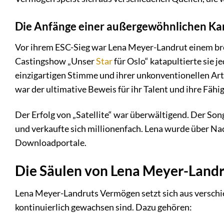
Die Anfänge einer außergewöhnlichen Kar
Vor ihrem ESC-Sieg war Lena Meyer-Landrut einem br
Castingshow „Unser
Star
für Oslo“ katapultierte sie j
einzigartigen Stimme und ihrer unkonventionellen Art
war der ultimative Beweis für ihr Talent und ihre Fähi
Der Erfolg von „Satellite“ war überwältigend. Der Son
und verkaufte sich millionenfach. Lena wurde über Na
Downloadportale.
Die Säulen von Lena Meyer-Land
Lena Meyer-Landruts Vermögen setzt sich aus verschi
kontinuierlich gewachsen sind. Dazu gehören: