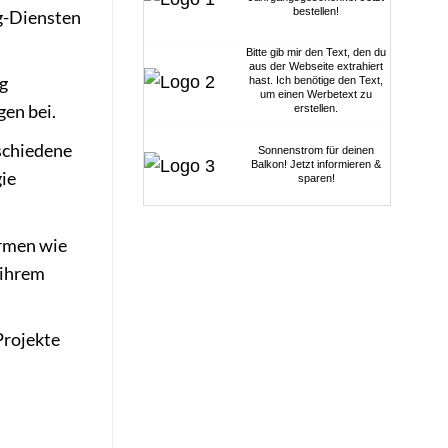
bestellen!
g-Diensten
Bitte gib mir den Text, den du
aus der Webseite extrahiert
ig
hast. Ich benötige den Text,
um einen Werbetext zu
en bei.
erstellen.
rschiedene
Sonnenstrom für deinen
Balkon! Jetzt informieren &
ie
sparen!
ormen wie
 ihrem
Projekte