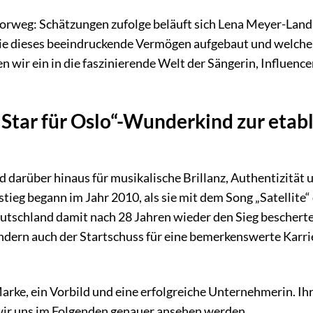
orweg: Schätzungen zufolge beläuft sich Lena Meyer-Land
sie dieses beeindruckende Vermögen aufgebaut und welche
n wir ein in die faszinierende Welt der Sängerin, Influence
Star für Oslo“-Wunderkind zur etabl
 darüber hinaus für musikalische Brillanz, Authentizität 
tieg begann im Jahr 2010, als sie mit dem Song „Satellite“
utschland damit nach 28 Jahren wieder den Sieg bescherte
ndern auch der Startschuss für eine bemerkenswerte Karrie
 Marke, ein Vorbild und eine erfolgreiche Unternehmerin. Ih
 wir uns im Folgenden genauer ansehen werden.