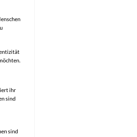
 Menschen
zu
entizität
 möchten.
ert ihr
en sind
nen sind