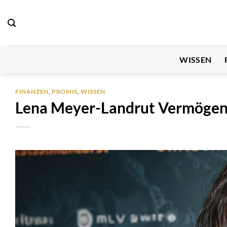
Zum
Inhalt
springen
WISSEN
FINANZEN
,
PROMIS
,
WISSEN
Lena Meyer-Landrut Vermögen – 