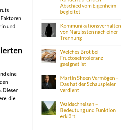
Abschied vom Eigenheim
ruts
begleitet
 Faktoren
Kommunikationsverhalten
rin und
von Narzissten nach einer
Trennung
ierten
Welches Brot bei
Fructoseintoleranz
geeignet ist
und eine
Martin Sheen Vermögen –
 den
Das hat der Schauspieler
verdient
. Dieser
re, die
Waldschneisen –
Bedeutung und Funktion
erklärt
r