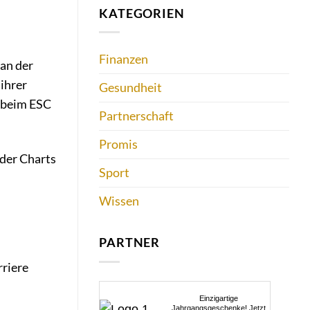
KATEGORIEN
Finanzen
an der
 ihrer
Gesundheit
g beim ESC
Partnerschaft
Promis
 der Charts
Sport
Wissen
PARTNER
rriere
Einzigartige
Jahrgangsgeschenke! Jetzt