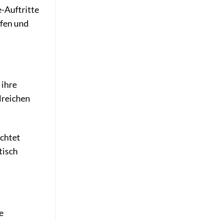
e-Auftritte
ffen und
 ihre
lreichen
achtet
tisch
e