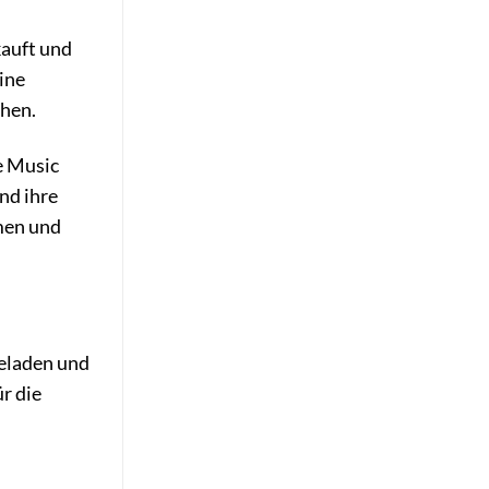
kauft und
ine
ehen.
e Music
nd ihre
men und
geladen und
r die