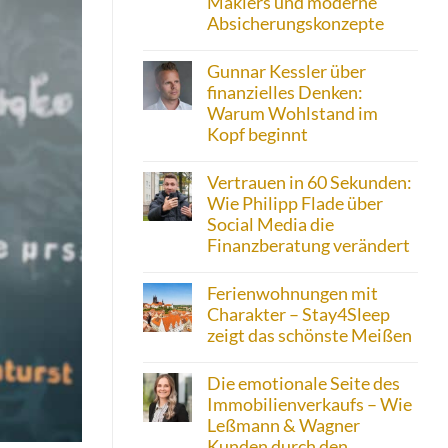
Maklers und moderne
Absicherungskonzepte
Gunnar Kessler über
finanzielles Denken:
Warum Wohlstand im
Kopf beginnt
Vertrauen in 60 Sekunden:
Wie Philipp Flade über
Social Media die
Finanzberatung verändert
Ferienwohnungen mit
Charakter – Stay4Sleep
zeigt das schönste Meißen
Die emotionale Seite des
Immobilienverkaufs – Wie
Leßmann & Wagner
Kunden durch den